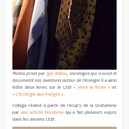
Photos prises par
Igor Babou
, sociologue qui a suivit et
documenté nos aventures autour de l’écologie
Il a ainsi
édité deux livres sur le LEØ
« Vivre la friche »
et
« L’écologie aux marges »
.
Collage réalisé à partir de récup’s de la Gratuiterie
par
une artiste Noiséene
qui a fait plusieurs expos
dans les anciens LEØ :