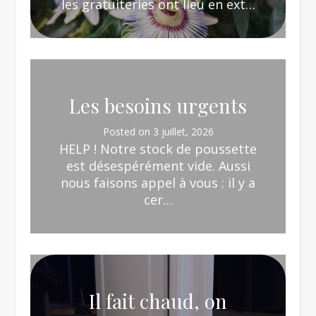
les gratuiteries ont lieu en ext…
Les besoins urgents
Posted on
3 juillet, 2026
HELP ! Notre stock de poussette
est désespérément vide. Aussi
nous faisons appel à vous : il y a
cer…
Il fait chaud, on