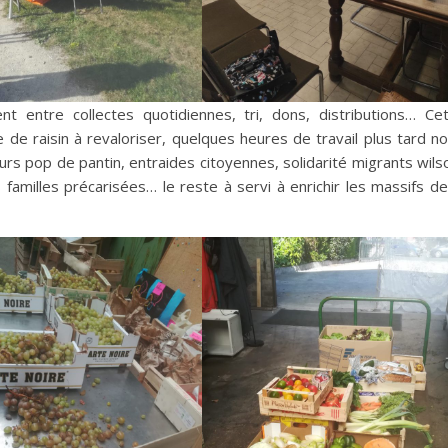
nt entre collectes quotidiennes, tri, dons, distributions… Ce
 de raisin à revaloriser, quelques heures de travail plus tard n
urs pop de pantin, entraides citoyennes, solidarité migrants wils
s familles précarisées… le reste à servi à enrichir les massifs de