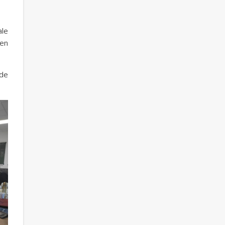
ale
 en
 de