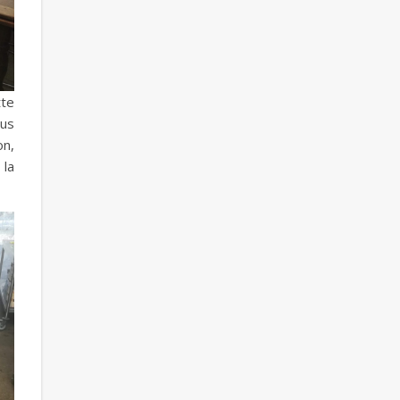
tte
ous
on,
 la