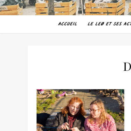
ACCUEIL
LE LEØ ET SES ACT
D