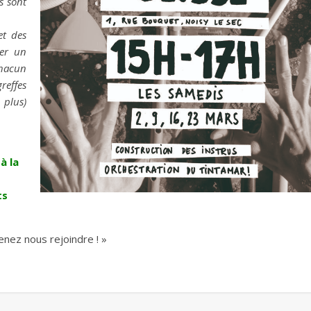
s sont
et des
uer un
chacun
reffes
 plus)
à la
ts
enez nous rejoindre ! »