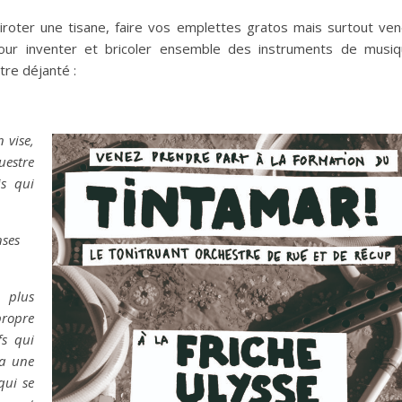
siroter une tisane, faire vos emplettes gratos mais surtout ve
pour inventer et bricoler ensemble des instruments de musi
tre déjanté :
 vise,
uestre
s qui
nses
u plus
ropre
fs qui
ra une
qui se