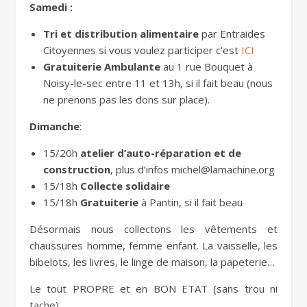
Samedi :
Tri et distribution alimentaire
par Entraides
Citoyennes si vous voulez participer c’est
ICI
Gratuiterie Ambulante
au 1 rue Bouquet à
Noisy-le-sec entre 11 et 13h, si il fait beau (nous
ne prenons pas les dons sur place).
Dimanche
:
15/20h
atelier d’auto-réparation et de
construction
, plus d’infos michel@lamachine.org
15/18h
Collecte solidaire
15/18h
Gratuiterie
à Pantin, si il fait beau
Désormais nous collectons les vêtements et
chaussures homme, femme enfant. La vaisselle, les
bibelots, les livres, le linge de maison, la papeterie…
Le tout PROPRE et en BON ETAT (sans trou ni
tache)